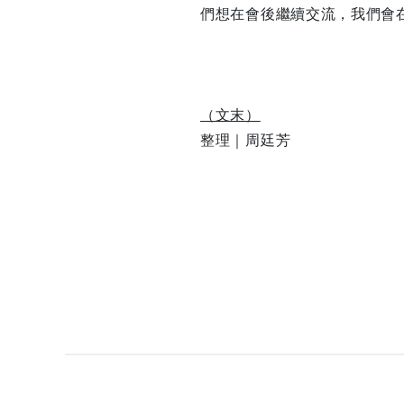
們想在會後繼續交流，我們會
（文末）
整理｜周廷芳