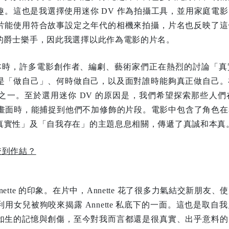
趣。這也是我選擇使用迷你 DV 作為拍攝工具，並用家庭電
片能使用符合故事設定之年代的相機來拍攝，片名也反映了這
的爵士樂手，因此我選擇以此作為電影的片名。
個劇本時，許多電影創作者、編劇、藝術家們正在熱烈的討論「
是「做自己」、何時做自己，以及面對誰時能夠真正做自己。
之一。至於選用迷你 DV 的原因是，我們希望探索那些人
回看畫面時，能捕捉到他們不加修飾的片段。電影中包含了角色
真實性」及「自我存在」的主題息息相關，傳遞了真誠和本真
咬到作結？
 Annette 的印象。在片中，Annette 花了很多力氣結交新
用女兒被狗咬來揭露 Annette 私底下的一面。這也是取
如生的記憶與創傷，至今對我而言都還是很真實、出乎意料的