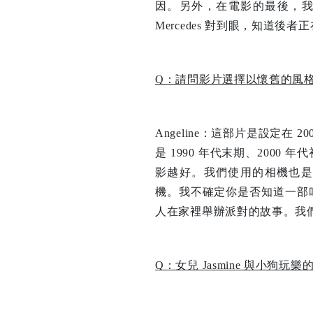
因。另外，在電影的最後，我們可以
Mercedes 對到眼，知道
Q：請問影片選擇以懷舊的風
Angeline：這部片是設定
是 1990 年代末期、200
影越好。我們使用的相機也是
機。我不確定你是否知道一部叫《Ce
人在家裡舉辦派對的故事。我們
Q：女兒 Jasmine 與小