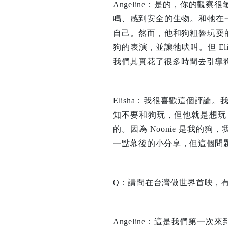
Angeline：是的，你的觀
鳴、感到安全的生物。和牠在
自己。然而，他和狗粗魯玩耍
狗的表演，並讓牠吠叫。但 El
我們其實花了很多時間去引導
Elisha：我很喜歡這個評論
知不要和狗玩，但他就是想玩
的。因為 Noonie 是我
一點幕後的小分享，但這個問題的
Q：請問在台灣做世界首映，
Angeline：這是我們第