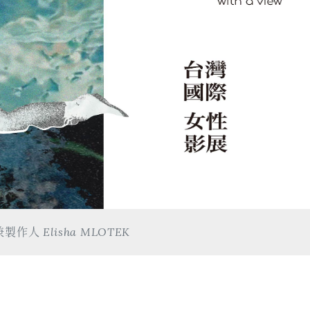
製作人 Elisha MLOTEK