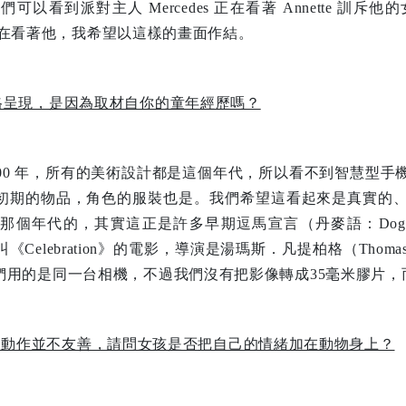
看到派對主人 Mercedes 正在看著 Annette 訓斥他的女
後者正在看著他，我希望以這樣的畫面作結。
格呈現，是因為取材自你的童年經歷嗎？
在 2000 年，所有的美術設計都是這個年代，所以看不到智慧型手
0 年代初期的物品，角色的服裝也是。我們希望這看起來是真實的、
那個年代的，其實這正是許多早期逗馬宣言（丹麥語：Dogm
lebration》的電影，導演是湯瑪斯．凡提柏格（Thomas V
用的是同一台相機，不過我們沒有把影像轉成35毫米膠片，而
狗玩樂的動作並不友善，請問女孩是否把自己的情緒加在動物身上？