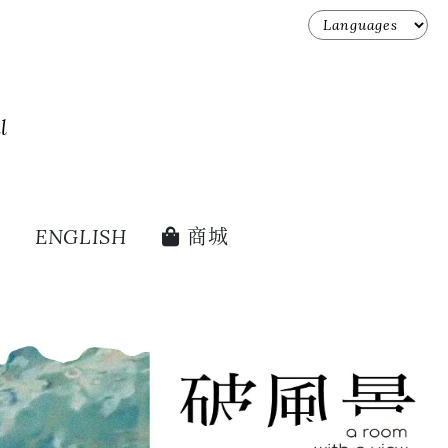
l
ENGLISH
商城