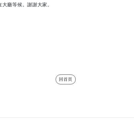
在大廳等候。謝謝大家。
回首頁