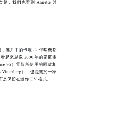
兒，我們也看到 Annette 與
機，連片中的卡啦 ok 伴唱機都
看起來越像 2000 年的家庭電
e 95）電影所使用的同款相
interberg），也是關於一家
是保留在迷你 DV 格式。