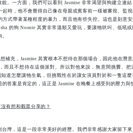
察很敏銳。一方面，我們可以看到 Jasmine 非常渴望與狗建
一起時，他不會覺得自己像在母親或賓客前一樣被審視、監視
的方式帶著某種程度的暴力，而且他有些失控。這也是刻意安
isha 的狗 Noonie 其實非常溫順又愛玩，要讓牠吠叫、
狗。
。我想補充，Jasmine 其實根本不想待在那個場合，因此他在
，而且不想待在這個派對。所以對他來說，無意間挑釁、把
的狗，我知道怎麼讓牠生氣，但挑戰性在於讓女演員對於和一隻這
答案是肯定的，這正是 Jasmine 在晚餐上感受到的壓力
有沒有想和觀眾分享的？
一次來到台灣，這是一段非常美好的經歷。我們非常感謝大家留下