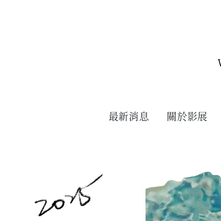
最新消息
關於影展