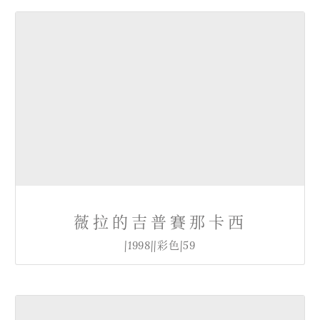
薇拉的吉普賽那卡西
|1998||彩色|59