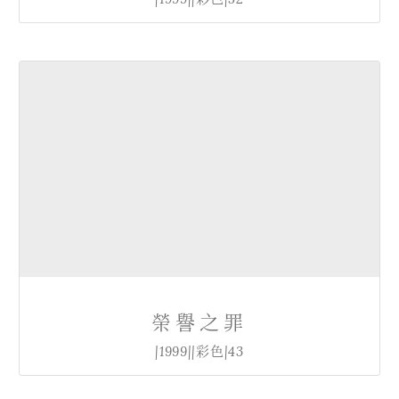
榮譽之罪
|1999||彩色|43