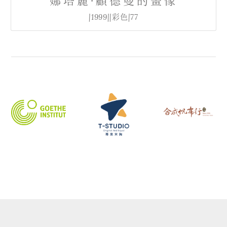
娜塔麗·顧德曼的畫像
|1999||彩色|77