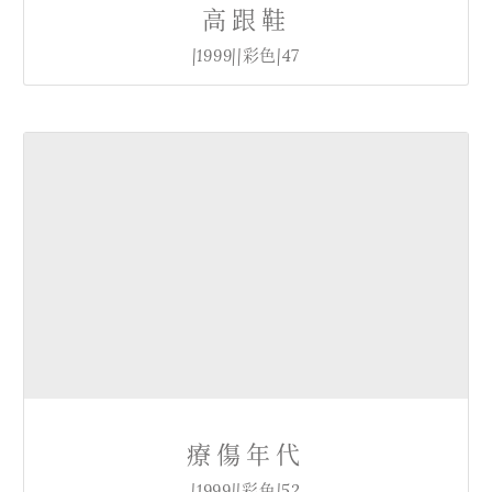
高跟鞋
|1999||彩色|47
療傷年代
|1999||彩色|52