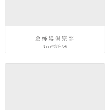
金絲縷俱樂部
|1999||彩色|56