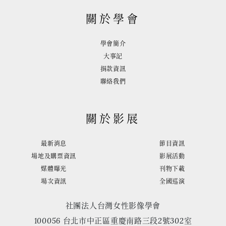
關於學會
學會簡介
大事記
捐款資訊
聯絡我們
關於影展
最新消息
節目資訊
場地及購票資訊
影展活動
媒體曝光
刊物下載
場次資訊
全國巡演
社團法人台灣女性影像學會
100056 台北市中正區重慶南路三段2號302室