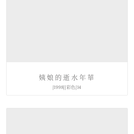
姨娘的逝水年華
|1998||彩色|14