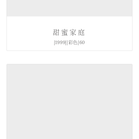
甜蜜家庭
|1999||彩色|60