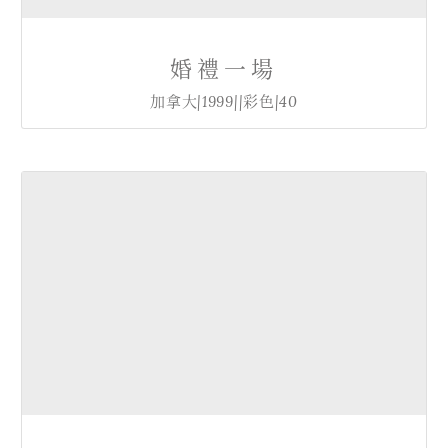
婚禮一場
加拿大|1999||彩色|40