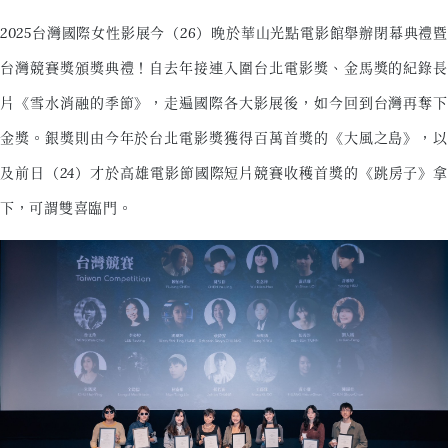
2025台灣國際女性影展今（26）晚於華山光點電影館舉辦閉幕典禮暨
台灣競賽獎頒獎典禮！自去年接連入圍台北電影獎、金馬獎的紀錄長
片《雪水消融的季節》，走遍國際各大影展後，如今回到台灣再奪下
金獎。銀獎則由今年於台北電影獎獲得百萬首獎的《大風之島》，以
及前日（24）才於高雄電影節國際短片競賽收穫首獎的《跳房子》拿
下，可謂雙喜臨門。