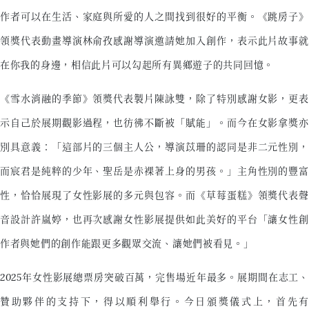
作者可以在生活、家庭與所愛的人之間找到很好的平衡。《跳房子》
領獎代表動畫導演林俞孜感謝導演邀請她加入創作，表示此片故事就
在你我的身邊，相信此片可以勾起所有異鄉遊子的共同回憶。
《雪水消融的季節》領獎代表製片陳詠雙，除了特別感謝女影，更表
示自己於展期觀影過程，也彷彿不斷被「賦能」。而今在女影拿獎亦
別具意義：「這部片的三個主人公，導演苡珊的認同是非二元性別，
而宸君是純粹的少年、聖岳是赤裸著上身的男孩。」主角性別的豐富
性，恰恰展現了女性影展的多元與包容。而《草莓蛋糕》領獎代表聲
音設計許嵐婷，也再次感謝女性影展提供如此美好的平台「讓女性創
作者與她們的創作能跟更多觀眾交流、讓她們被看見。」
2025年女性影展總票房突破百萬，完售場近年最多。展期間在志工、
贊助夥伴的支持下，得以順利舉行。今日頒獎儀式上，首先有