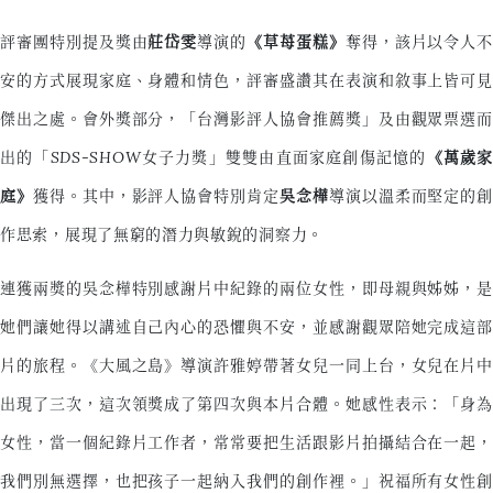
評審團特別提及獎由
莊岱雯
導演的
《草苺蛋糕》
奪得，該片以令人不
安的方式展現家庭、身體和情色，評審盛讚其在表演和敘事上皆可見
傑出之處。會外獎部分，「台灣影評人協會推薦獎」及由觀眾票選而
出的「SDS-SHOW女子力獎」雙雙由直面家庭創傷記憶的
《萬歲家
庭》
獲得。其中，影評人協會特別肯定
吳念樺
導演以溫柔而堅定的
作思索，展現了無窮的潛力與敏銳的洞察力。
連獲兩獎的吳念樺特別感謝片中紀錄的兩位女性，即母親與姊姊，是
她們讓她得以講述自己內心的恐懼與不安，並感謝觀眾陪她完成這部
片的旅程。《大風之島》導演許雅婷帶著女兒一同上台，女兒在片中
出現了三次，這次領獎成了第四次與本片合體。她感性表示：「身為
女性，當一個紀錄片工作者，常常要把生活跟影片拍攝結合在一起，
我們別無選擇，也把孩子一起納入我們的創作裡。」祝福所有女性創