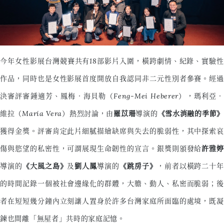
今年女性影展台灣競賽共有18部影片入圍，橫跨劇情、紀錄、實驗性
作品，同時也是女性影展首度開放自我認同非二元性別者參賽。經過
決審評審鍾適芳、鳳梅．海貝勒（Feng-Mei Heberer），瑪利亞．
維拉（María Vera）熱烈討論，由
羅苡珊
導演的
《雪水消融的季節》
獲得金獎。評審肯定此片細膩描繪缺席與失去的脆弱性，其中探索哀
傷與慾望的私密性，可謂展現生命韌性的宣言。銀獎則頒發給
許雅婷
導演的
《大風之島》
及
劉人鳳
導演的
《跳房子》
，前者以橫跨二十年
的時間記錄一個被社會邊緣化的群體，大膽、動人、私密而脆弱；後
者在短短幾分鐘內立刻讓人置身於許多台灣家庭所面臨的處境，既凝
鍊也間離「無屋者」共時的家庭記憶。