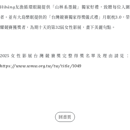
Hibāng友漁循環眼鏡提供「山林系墨鏡」獨家好禮，致贈每位入圍
者。並有大島樂眠提供的「台灣競賽獨家得獎儀式禮」月眠枕3.0，榮
耀競賽獲獎者，為期十天的第32屆女性影展，畫下美麗句點。
2025女性影展台灣競賽獎完整得獎名單及理由請見：
https://www.wmw.org.tw/tw/title/1049
回首頁