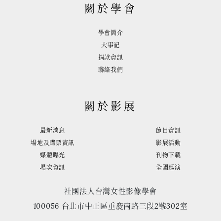
關於學會
學會簡介
大事記
捐款資訊
聯絡我們
關於影展
最新消息
節目資訊
場地及購票資訊
影展活動
媒體曝光
刊物下載
場次資訊
全國巡演
社團法人台灣女性影像學會
100056 台北市中正區重慶南路三段2號302室