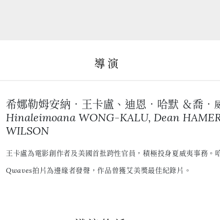
導演
希娜勒姆安納．王卡盧、迪恩．哈默 ＆喬．
Hinaleimoana WONG-KALU, Dean HAMER 
WILSON
王卡盧為電影創作者及美國首批跨性官員，積極投身夏威夷事務。
Qwaves拍片為邊緣者發聲，作品曾獲艾美獎最佳紀錄片。