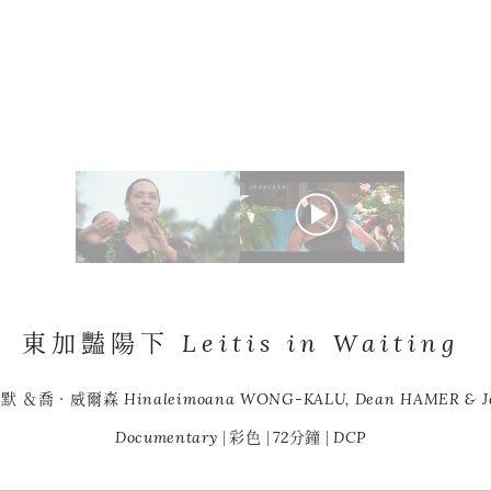
東加豔陽下 Leitis in Waiting
威爾森 Hinaleimoana WONG-KALU, Dean HAMER & Jo
Documentary
彩色
72分鐘
DCP