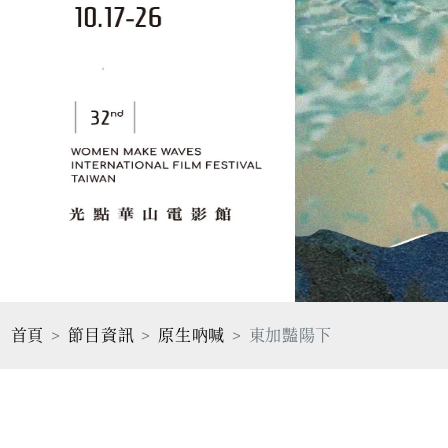
首頁
節目資訊
原生吶喊
東加豔陽下