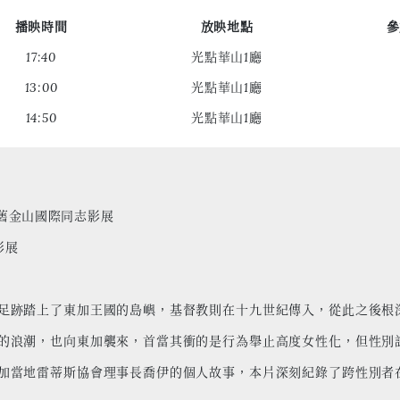
播映時間
放映地點
參
17:40
光點華山1廳
13:00
光點華山1廳
14:50
光點華山1廳
ine 舊金山國際同志影展
影展
足跡踏上了東加王國的島嶼，基督教則在十九世紀傳入，從此之後根
的浪潮，也向東加襲來，首當其衝的是行為舉止高度女性化，但性別
加當地雷蒂斯協會理事長喬伊的個人故事，本片深刻紀錄了跨性別者