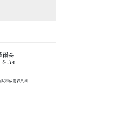
威爾森
& Joe
哈默和威爾森共創