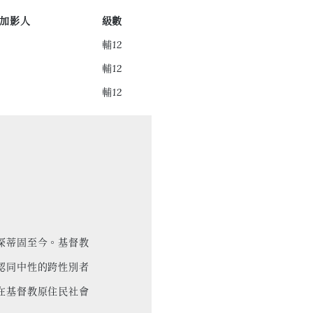
加影人
級數
輔12
輔12
輔12
深蒂固至今。基督教
認同中性的跨性別者
在基督教原住民社會