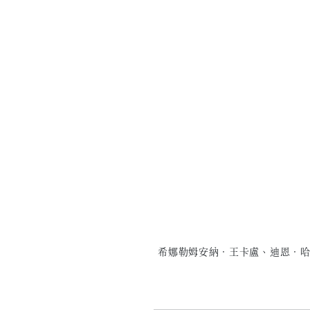
希娜勒姆安納．王卡盧、迪恩．哈默 ＆喬．