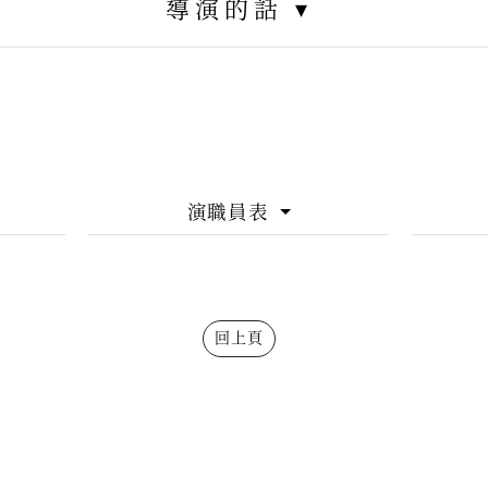
導演的話 ▾
到你從未看過的太平洋群島生活的一面，也會被跨性別者和性少數族
」–喬．威爾森
演職員表
回上頁