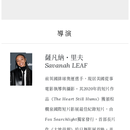
導演
薩凡納・里夫
Savanah LEAF
前英國排球奧運選手，現居美國從事
電影執導與攝影。其2020年的短片作
品《The Heart Still Hums》獲頒棕
櫚泉國際短片影展最佳紀錄短片，由
Fox Searchlight獨家發行。首部長片
作《大地母親》於日舞影展首映，並