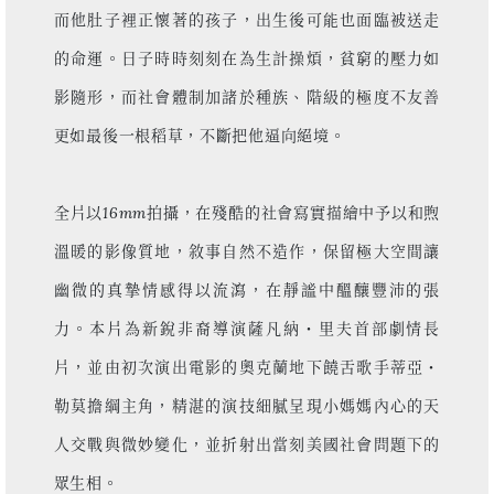
而他肚子裡正懷著的孩子，出生後可能也面臨被送走
的命運。日子時時刻刻在為生計操煩，貧窮的壓力如
影隨形，而社會體制加諸於種族、階級的極度不友善
更如最後一根稻草，不斷把他逼向絕境。
全片以16mm拍攝，在殘酷的社會寫實描繪中予以和煦
溫暖的影像質地，敘事自然不造作，保留極大空間讓
幽微的真摯情感得以流瀉，在靜謐中醞釀豐沛的張
力。本片為新銳非裔導演薩凡納・里夫首部劇情長
片，並由初次演出電影的奧克蘭地下饒舌歌手蒂亞・
勒莫擔綱主角，精湛的演技細膩呈現小媽媽內心的天
人交戰與微妙變化，並折射出當刻美國社會問題下的
眾生相。