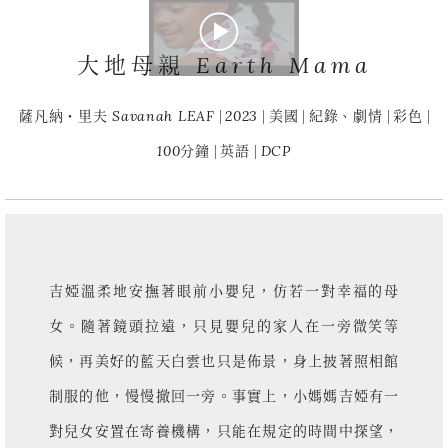
大地母親 Earth Mama
薩凡納・里夫 Savanah LEAF
2023
美國
紀錄、劇情
彩色
100分鐘
英語
DCP
吉婭溫柔地安撫著眼前小嬰兒，仿若一對幸福的母
女。隨著鏡頭拉遠，只見嬰兒的家人在一旁微笑等
候，再美好的藍天白雲也只是佈景，身上披著照相館
制服的他，慢慢撤回一旁。事實上，小媽媽吉婭有一
對兒女安置在寄養機構，只能在規定的時間中探望，